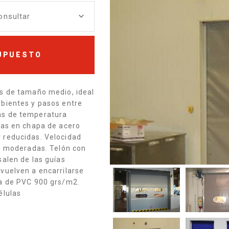
Consultar
SUPUESTO
os de tamaño medio, ideal
mbientes y pasos entre
as de temperatura
das en chapa de acero
 reducidas. Velocidad
re moderadas. Telón con
salen de las guías
vuelven a encarrilarse
na de PVC 900 grs/m2.
élulas