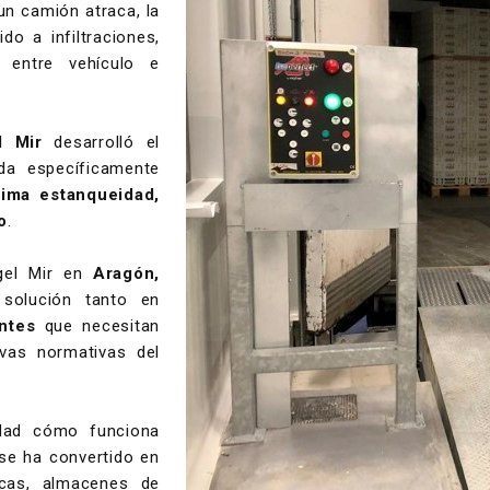
un camión atraca, la
o a infiltraciones,
 entre vehículo e
l Mir
desarrolló el
da específicamente
ima estanqueidad,
o
.
ngel Mir en
Aragón,
solución tanto en
ntes
que necesitan
evas normativas del
idad cómo funciona
se ha convertido en
ficas, almacenes de