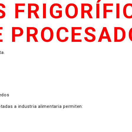
 FRIGORÍFI
E PROCESA
ta.
edos
adas a industria alimentaria permiten: