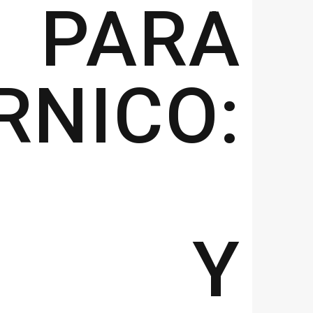
 PARA
RNICO:
LES Y