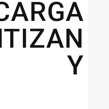
CARGA
TIZAN
IA Y