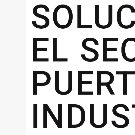
SOLU
EL SE
PUER
INDU